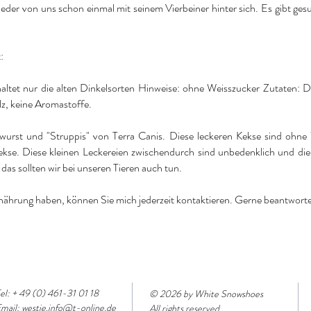
h jeder von uns schon einmal mit seinem Vierbeiner hinter sich. Es gibt 
:
haltet nur die alten Dinkelsorten Hinweise: ohne Weisszucker Zutaten: D
lz, keine Aromastoffe.
swurst und "Struppis" von Terra Canis. Diese leckeren Kekse sind ohn
Kekse. Diese kleinen Leckereien zwischendurch sind unbedenklich und die
as sollten wir bei unseren Tieren auch tun.
ährung haben, können Sie mich jederzeit kontaktieren. Gerne beantworte 
el: + 49 (0) 461-31 01 18
© 2026 by White Snowshoes
mail:
westie.info@t-online.de
All rights reserved.