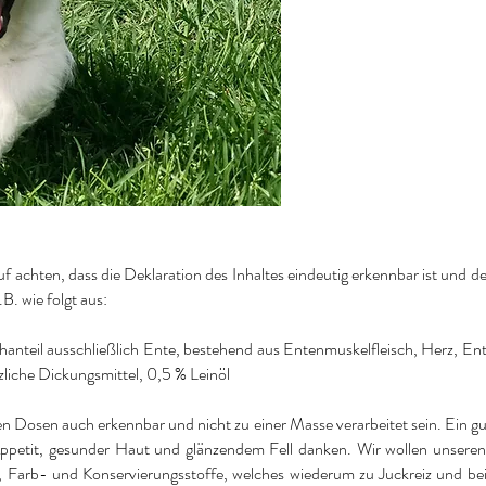
f achten, dass die Deklaration des Inhaltes eindeutig erkennbar ist und d
B. wie folgt aus:
schanteil ausschließlich Ente, bestehend aus Entenmuskelfleisch, Herz, 
liche Dickungsmittel, 0,5 % Leinöl
 den Dosen auch erkennbar und nicht zu einer Masse verarbeitet sein. Ein 
petit, gesunder Haut und glänzendem Fell danken. Wir wollen unseren L
n, Farb- und Konservierungsstoffe, welches wiederum zu Juckreiz und b