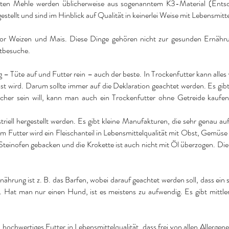
eten Mehle werden üblicherweise aus sogenanntem K3-Material (Entso
stellt und sind im Hinblick auf Qualität in keinerlei Weise mit Lebensmitte
ie vor Weizen und Mais. Diese Dinge gehören nicht zur gesunden Ernä
ztbesuche.
g – Tüte auf und Futter rein – auch der beste. In Trockenfutter kann alle
esst wird. Darum sollte immer auf die Deklaration geachtet werden. Es gib
cher sein will, kann man auch ein Trockenfutter ohne Getreide kaufen.
ustriell hergestellt werden. Es gibt kleine Manufakturen, die sehr gena
em Futter wird ein Fleischanteil in Lebensmittelqualität mit Obst, Gemüs
 Steinofen gebacken und die Krokette ist auch nicht mit Öl überzogen. Di
ährung ist z. B. das Barfen, wobei darauf geachtet werden soll, dass ein 
. Hat man nur einen Hund, ist es meistens zu aufwendig. Es gibt mittl
ochwertiges Futter in Lebensmittelqualität, dass frei von allen Allergenen 