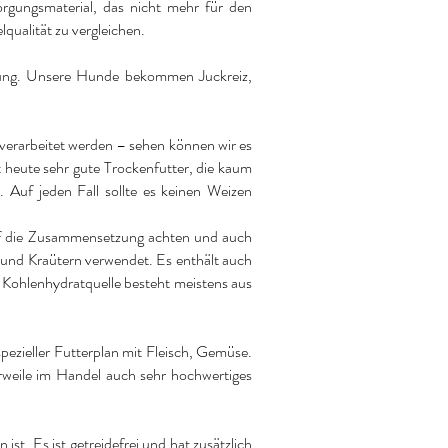
rgungsmaterial, das nicht mehr für den
lqualität zu vergleichen.
hrung. Unsere Hunde bekommen Juckreiz,
s verarbeitet werden – sehen können wir es
t heute sehr gute Trockenfutter, die kaum
 Auf jeden Fall sollte es keinen Weizen
u auf die Zusammensetzung achten und auch
e und Kraütern verwendet. Es enthält auch
e Kohlenhydratquelle besteht meistens aus
spezieller Futterplan mit Fleisch, Gemüse.
erweile im Handel auch sehr hochwertiges
ist. Es ist getreidefrei und hat zusätzlich