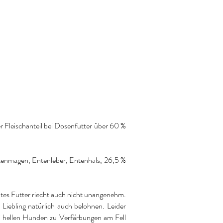
er Fleischanteil bei Dosenfutter über 60 %
Entenmagen, Entenleber, Entenhals, 26,5 %
gutes Futter riecht auch nicht unangenehm.
iebling natürlich auch belohnen. Leider
ei hellen Hunden zu Verfärbungen am Fell