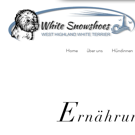
Home
über uns
Hündinnen
E
rnähru