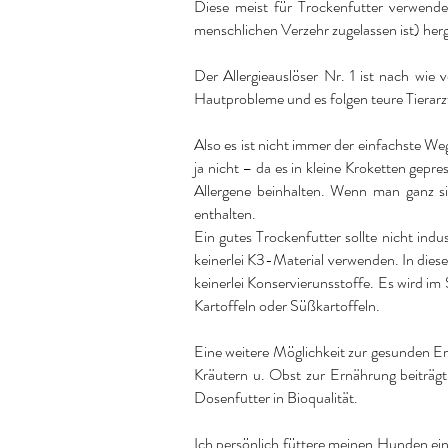
Diese meist für Trockenfutter verwend
menschlichen Verzehr zugelassen ist) herge
Der Allergieauslöser Nr. 1 ist nach w
Hautprobleme und es folgen teure Tierar
Also es ist nicht immer der einfachste We
ja nicht – da es in kleine Kroketten gepr
Allergene beinhalten. Wenn man ganz si
enthalten.
Ein gutes Trockenfutter sollte nicht ind
keinerlei K3-Material verwenden. In dies
keinerlei Konservierunsstoffe. Es wird im
Kartoffeln oder Süßkartoffeln.
Eine weitere Möglichkeit zur gesunden Ern
Kräutern u. Obst zur Ernährung beiträgt
Dosenfutter in Bioqualität.
Ich persönlich füttere meinen Hunden ein h