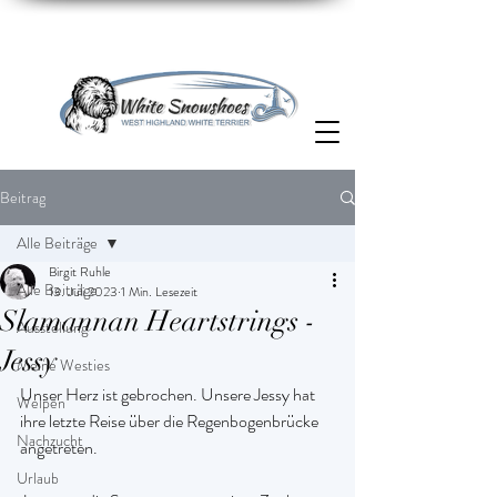
Beitrag
Alle Beiträge
Birgit Ruhle
Alle Beiträge
13. Juli 2023
1 Min. Lesezeit
Slamannan Heartstrings -
Ausstellung
Jessy
Meine Westies
Unser Herz ist gebrochen. Unsere Jessy hat 
Welpen
ihre letzte Reise über die Regenbogenbrücke 
Nachzucht
angetreten.
Urlaub