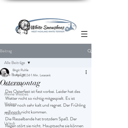
Beitrag
Alle Beiträge
Birgit Ruhle
Alle Beiträge
1. Apr. 2024
1 Min. Lesezeit
Ostermontag
Ausstellung
Das Osterfest ist fast vorbei. Leider hat das 
Meine Westies
Wetter nicht so richtig mitgespielt. Es ist 
Welpen
immer noch sehr kalt und regnet. Der Frühling 
will noch nicht kommen. 
Nachzucht
Die Rasselbande hat trotzdem Spaß. Der 
Urlaub
Regen stört sie nicht. Hauptsache sie können 