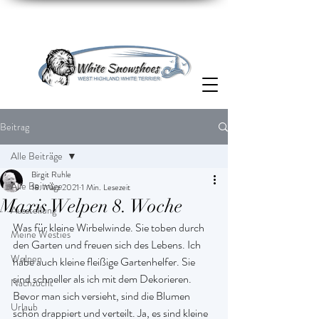
Beitrag
Alle Beiträge
Birgit Ruhle
Alle Beiträge
18. März 2021
1 Min. Lesezeit
Maxis Welpen 8. Woche
Ausstellung
Was für kleine Wirbelwinde. Sie toben durch 
Meine Westies
den Garten und freuen sich des Lebens. Ich 
Welpen
habe auch kleine fleißige Gartenhelfer. Sie 
sind schneller als ich mit dem Dekorieren. 
Nachzucht
Bevor man sich versieht, sind die Blumen 
Urlaub
schön drappiert und verteilt. Ja, es sind kleine 