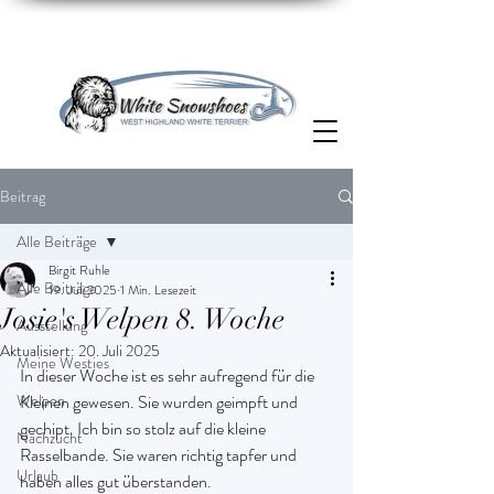
Beitrag
Alle Beiträge
Birgit Ruhle
Alle Beiträge
19. Juli 2025
1 Min. Lesezeit
Josie's Welpen 8. Woche
Ausstellung
Aktualisiert:
20. Juli 2025
Meine Westies
In dieser Woche ist es sehr aufregend für die 
Welpen
Kleinen gewesen. Sie wurden geimpft und 
gechipt. Ich bin so stolz auf die kleine 
Nachzucht
Rasselbande. Sie waren richtig tapfer und 
Urlaub
haben alles gut überstanden.