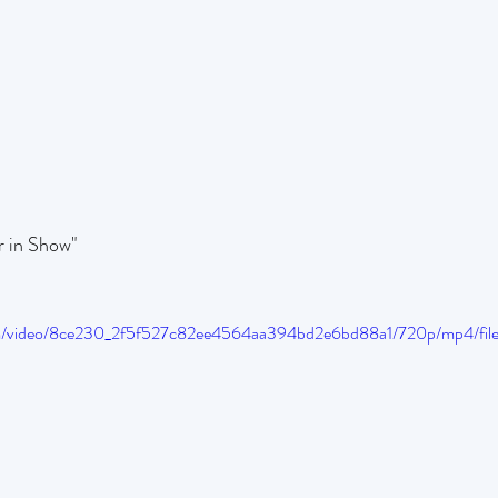
r in Show"
.com/video/8ce230_2f5f527c82ee4564aa394bd2e6bd88a1/720p/mp4/fil