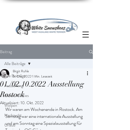
Beitrag
Alle Beiträge
Birgit Ruhle
Alle Beiträge
5. Okt. 2022
1 Min. Lesezeit
01./02.10.2022 Ausstellung
Ausstellung
Rostock
Meine Westies
Aktualisiert:
10. Okt. 2022
Welpen
Wir waren am Wochenende in Rostock. Am 
Nachzucht
Samstag war eine internationale Ausstellung 
und am Sonntag eine Spezialausstellung für 
Urlaub