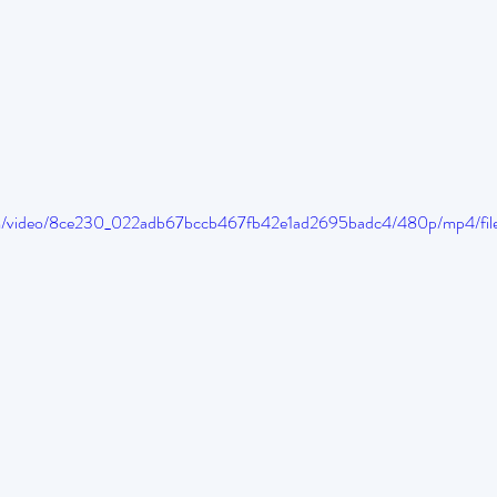
.com/video/8ce230_022adb67bccb467fb42e1ad2695badc4/480p/mp4/fi